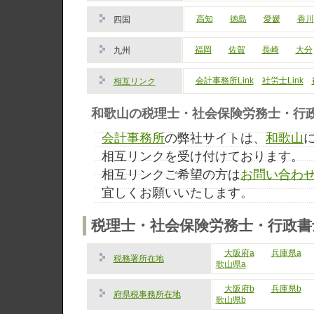
高知
徳島
愛媛
香川
四国
福岡
佐賀
長崎
大分
九州
会計事務所Link
社労士Link
相互リンク
和歌山の税理士・社会保険労務士・行政書
会計事務所
の弊社サイトは、
和歌山
相互リンクを受け付けております。
相互リンクご希望の方は
お問い合わ
宜しくお願いいたします。
税理士・社会保険労務士・行政書
大阪府a
兵庫県a
税務署所在地
歌山県a
大阪府b
兵庫県b
府県税事務所在地
歌山県b