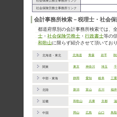
社会保険労務士事務所リンク
社会保険労務士事務所リンク
会計事務所検索－税理士・社会保
都道府県別の会計事務所検索では、
士
・
社会保険労務士
・
行政書士
等の
和歌山
に限らず紹介させて頂いてお
北海道
青森
岩手
秋
北海道・東北
東京
神奈川
埼玉
千
関東
静岡
愛知
岐阜
三重
中部・東海
新潟
富山
石川
福井
北陸
和歌山
兵庫
京都
滋
近畿
岡山
広島
山口
鳥取
中国