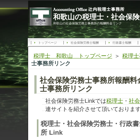
和歌山の税理士・社会保険
和歌山の社会保険労務士事務所の報酬料金リンク
トップページ
社会保険労務士報酬
行政書士報酬
税理士 和歌山 トップページ
＞
税理士
士事務所リンク
社会保険労務士事務所報酬料
士事務所リンク
社会保険労務士Linkでは
税理士
・
社会
連サイトを紹介させて頂いておりま
税理士・社会保険労務士・行政書
所 Link