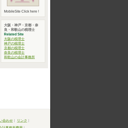
MobileSite Click here !
大阪・神戸・京都・奈
良・和歌山の税理士
Related Site
大阪の税理士
神戸の税理士
京都の税理士
奈良の税理士
和歌山の会計事務所
い合わせ
リンク
会計事務所費用