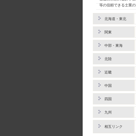
等の信頼できる士業の
北海道・東北
関東
中部・東海
北陸
近畿
中国
四国
九州
相互リンク