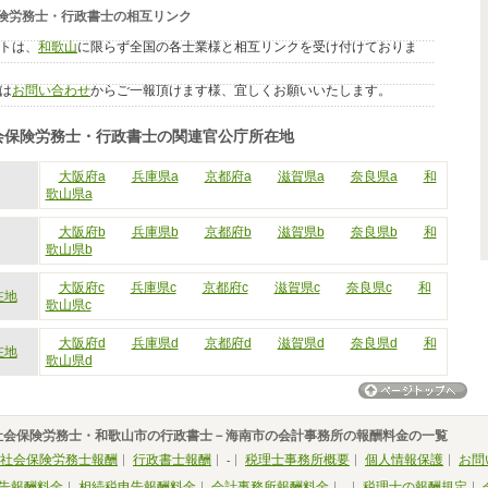
険労務士・行政書士の相互リンク
トは、
和歌山
に限らず全国の各士業様と相互リンクを受け付けておりま
は
お問い合わせ
からご一報頂けます様、宜しくお願いいたします。
会保険労務士・行政書士の関連官公庁所在地
大阪府a
兵庫県a
京都府a
滋賀県a
奈良県a
和
歌山県a
大阪府b
兵庫県b
京都府b
滋賀県b
奈良県b
和
歌山県b
大阪府c
兵庫県c
京都府c
滋賀県c
奈良県c
和
在地
歌山県c
大阪府d
兵庫県d
京都府d
滋賀県d
奈良県d
和
在地
歌山県d
社会保険労務士・和歌山市の行政書士－海南市の会計事務所の報酬料金の一覧
社会保険労務士報酬
行政書士報酬
税理士事務所概要
個人情報保護
お問
-
告報酬料金
相続税申告報酬料金
会計事務所報酬料金
税理士の報酬規定
-