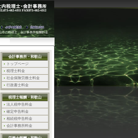
山市の税理士・会計事務所報酬料金
会計事務所・和歌山
トップページ
税理士料金
社会保険労務士料金
行政書士料金
税理士報酬・和歌山
法人税申告料金
確定申告料金
相続税申告料金
会計事務所料金