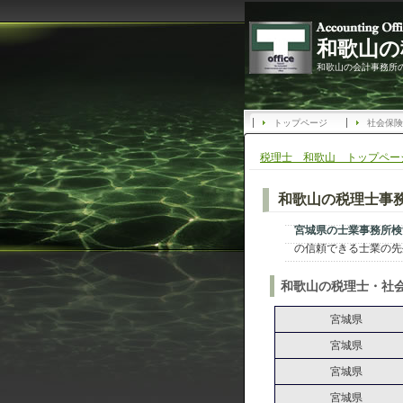
和歌山の
和歌山の会計事務所
トップページ
社会保険
税理士 和歌山 トップペー
和歌山の税理士事務
宮城県の士業事務所検
の信頼できる士業の先
和歌山の税理士・社会
宮城県
宮城県
宮城県
宮城県