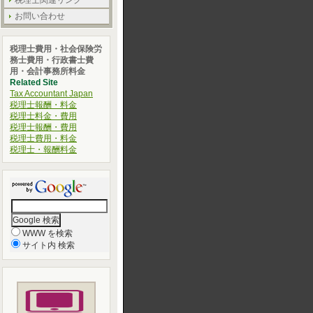
税理士関連リンク
お問い合わせ
税理士費用・社会保険労
務士費用・行政書士費
用・会計事務所料金
Related Site
Tax Accountant Japan
税理士報酬・料金
税理士料金・費用
税理士報酬・費用
税理士費用・料金
税理士・報酬料金
WWW を検索
サイト内 検索