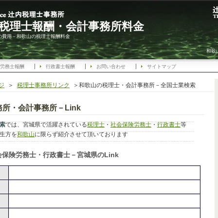
税理士報酬・会計事務所料金
の費用－和歌山の税理士報酬料金
和歌
労務士報酬
行政書士報酬
お問い合わせ
サイトマップ
ジ
＞
税理士事務所リンク
＞和歌山の税理士・会計事務所－全国士業検索
所・会計事務所－Link
索
では、宮城県で活躍されている
税理士
・
社会保険労務士
・
行政書士
等
生方を
和歌山
に限らず紹介させて頂いております
保険労務士・行政書士－宮城県のLink