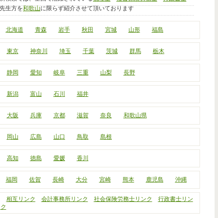
先生方を
和歌山
に限らず紹介させて頂いております
北海道
青森
岩手
秋田
宮城
山形
福島
東京
神奈川
埼玉
千葉
茨城
群馬
栃木
静岡
愛知
岐阜
三重
山梨
長野
新潟
富山
石川
福井
大阪
兵庫
京都
滋賀
奈良
和歌山県
岡山
広島
山口
鳥取
島根
高知
徳島
愛媛
香川
福岡
佐賀
長崎
大分
宮崎
熊本
鹿児島
沖縄
相互リンク
会計事務所リンク
社会保険労務士リンク
行政書士リン
ク