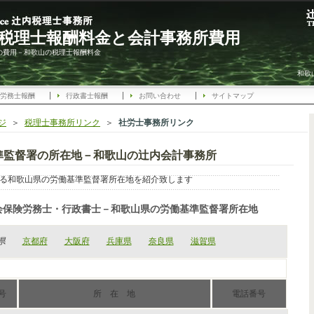
税理士報酬料金と会計事務所費用
の費用－和歌山の税理士報酬料金
和歌
労務士報酬
行政書士報酬
お問い合わせ
サイトマップ
ジ
＞
税理士事務所リンク
＞
社労士事務所リンク
準監督署の所在地－和歌山の辻内会計事務所
る和歌山県の労働基準監督署所在地を紹介致します
会保険労務士・行政書士－和歌山県の労働基準監督署所在地
県
京都府
大阪府
兵庫県
奈良県
滋賀県
号
所 在 地
電話番号