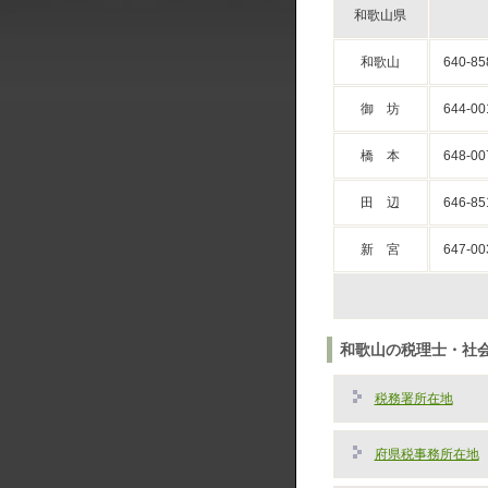
和歌山県
和歌山
640-85
御 坊
644-00
橋 本
648-00
田 辺
646-85
新 宮
647-00
和歌山の税理士・社
税務署所在地
府県税事務所在地