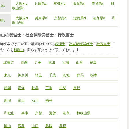
大阪府c
兵庫県c
京都府c
滋賀県c
奈良県c
和
在地
歌山県c
大阪府d
兵庫県d
京都府d
滋賀県d
奈良県d
和
在地
歌山県d
歌山の税理士・社会保険労務士・行政書士
所検索では、全国で活躍されている
税理士
・
社会保険労務士
・
行政書士
先生方を
和歌山
に限らず紹介させて頂いております
北海道
青森
岩手
秋田
宮城
山形
福島
東京
神奈川
埼玉
千葉
茨城
群馬
栃木
静岡
愛知
岐阜
三重
山梨
長野
新潟
富山
石川
福井
和歌山
兵庫
京都
滋賀
奈良
和歌山県
岡山
広島
山口
鳥取
島根