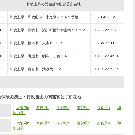
和歌山県の労働基準監督署所在地
82
和歌山県 和歌山市 中之島２２４９番地
073-431-0211
11
和歌山県 御坊市 湯川町財部字宝橋１１３２
0738-22-3571
72
和歌山県 橋本市 東家６-９-２
0736-32-1190
11
和歌山県 田辺市 明洋二丁目２４－１
0739-22-4694
33
和歌山県 新宮市 清水元１-２-９
0735-22-5295
会保険労務士・行政書士の関連官公庁所在地
大阪府a
兵庫県a
京都府a
滋賀県a
奈良県a
和
歌山県a
大阪府b
兵庫県b
京都府b
滋賀県b
奈良県b
和
歌山県b