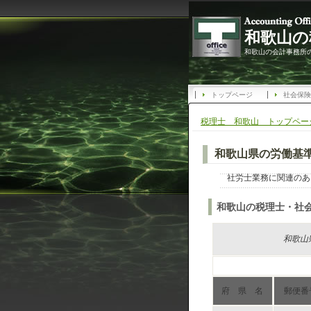
和歌山の
和歌山の会計事務所
トップページ
社会保険
税理士 和歌山 トップペー
和歌山県の労働基
社労士業務に関連のあ
和歌山の税理士・社
和歌山
府 県 名
郵便番