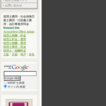
税理士関連リンク
お問い合わせ
税理士費用・社会保険労
務士費用・行政書士費
用・会計事務所料金
Related Site
Accounting Office Japan
税理士報酬・料金
税理士料金・費用
税理士報酬・費用
税理士費用・料金
税理士・報酬料金
大阪
・
京都
・
神戸
・
奈良
WWW を検索
サイト内 検索