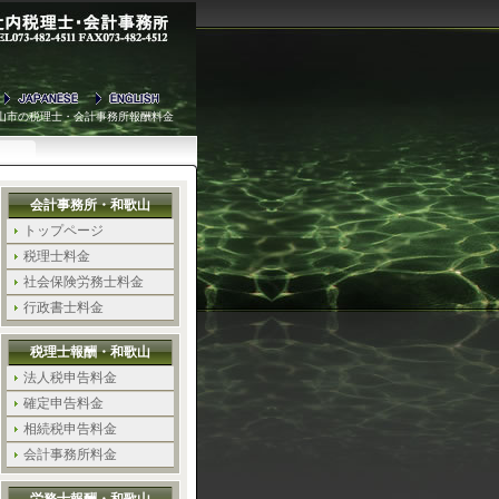
山市の税理士・会計事務所報酬料金
会計事務所・和歌山
トップページ
税理士料金
社会保険労務士料金
行政書士料金
税理士報酬・和歌山
法人税申告料金
確定申告料金
相続税申告料金
会計事務所料金