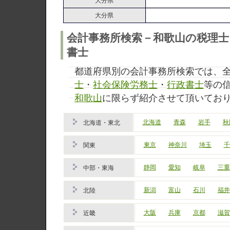
大分県
大分県
会計事務所検索－和歌山の税理士
書士
都道府県別の会計事務所検索では、
士
・
社会保険労務士
・
行政書士
等の
和歌山
に限らず紹介させて頂いてお
北海道
青森
岩手
秋
北海道・東北
東京
神奈川
埼玉
千
関東
静岡
愛知
岐阜
三重
中部・東海
新潟
富山
石川
福井
北陸
大阪
兵庫
京都
滋賀
近畿