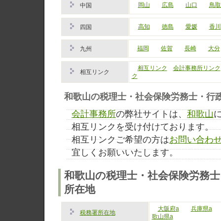
岡山
広島
山口
鳥取
中国
高知
徳島
愛媛
香川
四国
福岡
佐賀
長崎
大分
九州
相互リンク
会計事務所リンク
相互リンク
ク
和歌山の税理士・社会保険労務士・行
会計事務所
の弊社サイトは、
和歌山
相互リンクを受け付けております。
相互リンクご希望の方は
お問い合わ
宜しくお願いいたします。
和歌山の税理士・社会保険労務士
所在地
大阪府a
兵庫県a
税務署所在地
歌山県a