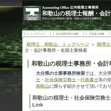
和歌山の税理士報酬・会計
和歌山の会計事務所の費用－和歌山の税理士報酬料金
トップページ
社会保険労務士報酬
行政書士報酬
税理士 和歌山 トップページ
＞
税理士
士・会計事務所－全国士業検索
和歌山の税理士事務所・会計事
大分県の士業事務所検索
では、大分
士
・
社会保険労務士
・
行政書士
等の
和歌山
に限らず紹介させて頂いてお
和歌山の税理士・社会保険労務士
Link