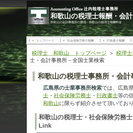
和歌山の税理士報酬・会計
和歌山の会計事務所の費用－和歌山の税理士報酬料金
トップページ
社会保険労務士報酬
行政書士報酬
税理士 和歌山 トップページ
＞
税理士
士・会計事務所－全国士業検索
和歌山の税理士事務所・会計事
広島県の士業事務所検索
では、広島
士
・
社会保険労務士
・
行政書士
等の
和歌山
に限らず紹介させて頂いてお
和歌山の税理士・社会保険労務士
Link