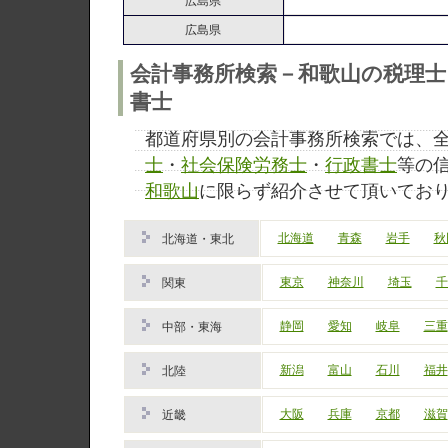
広島県
広島県
会計事務所検索－和歌山の税理士
書士
都道府県別の会計事務所検索では、
士
・
社会保険労務士
・
行政書士
等の
和歌山
に限らず紹介させて頂いてお
北海道
青森
岩手
秋
北海道・東北
東京
神奈川
埼玉
千
関東
静岡
愛知
岐阜
三重
中部・東海
新潟
富山
石川
福井
北陸
大阪
兵庫
京都
滋賀
近畿