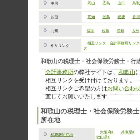
岡山
広島
山口
鳥取
中国
高知
徳島
愛媛
香川
四国
福岡
佐賀
長崎
大分
九州
相互リンク
会計事務所リンク
相互リンク
ク
和歌山の税理士・社会保険労務士・行
会計事務所
の弊社サイトは、
和歌山
相互リンクを受け付けております。
相互リンクご希望の方は
お問い合わ
宜しくお願いいたします。
和歌山の税理士・社会保険労務士
所在地
大阪府a
兵庫県a
税務署所在地
歌山県a