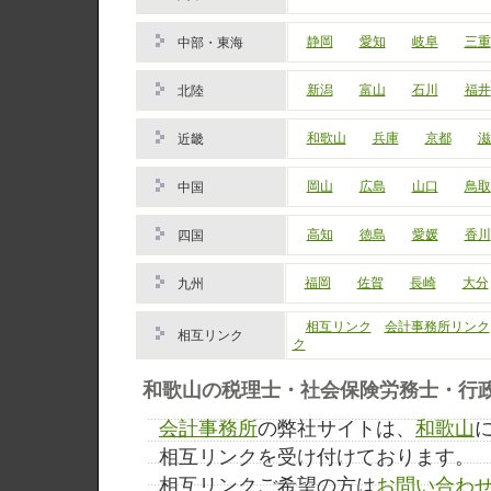
静岡
愛知
岐阜
三重
中部・東海
新潟
富山
石川
福井
北陸
和歌山
兵庫
京都
滋
近畿
岡山
広島
山口
鳥取
中国
高知
徳島
愛媛
香川
四国
福岡
佐賀
長崎
大分
九州
相互リンク
会計事務所リンク
相互リンク
ク
和歌山の税理士・社会保険労務士・行政書
会計事務所
の弊社サイトは、
和歌山
相互リンクを受け付けております。
相互リンクご希望の方は
お問い合わ