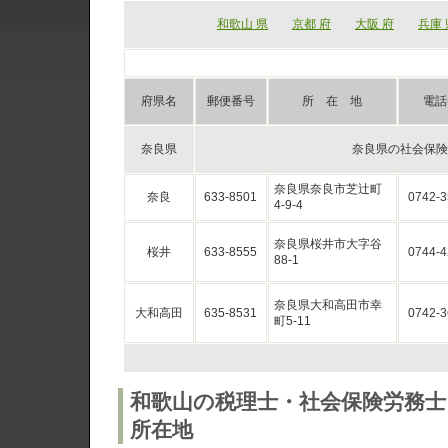
和歌山 県
京都 府
大阪 府
兵庫 
府県名
郵便番号
所 在 地
電話
奈良県
奈良県の社会保険
奈良県奈良市芝辻町
奈良
633-8501
0742-3
4-9-4
奈良県桜井市大字谷
桜井
633-8555
0744-4
88-1
奈良県大和高田市幸
大和高田
635-8531
0742-3
町5-11
和歌山の税理士・社会保険労務士
所在地