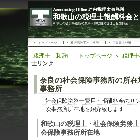
和歌山の税理士報酬料金と
和歌山の会計事務所の費用－和歌山の税理士報酬料金
トップページ
社会保険労務士報酬
行政書士報酬
税理士 和歌山 トップページ
＞
税理士
士リンク
奈良の社会保険事務所の所在
事務所
社会保険労務士費用・報酬料金のリ
険事務所所在地を紹介致します
和歌山の税理士・社会保険労務士
会保険事務所所在地