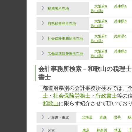
大阪府a
兵庫県a
税務署所在地
歌山県a
大阪府b
兵庫県b
府県税事務所在地
歌山県b
大阪府c
兵庫県c
社会保険事務所所在地
歌山県c
大阪府d
兵庫県d
労働基準監督署所在地
歌山県d
会計事務所検索－和歌山の税理士
書士
都道府県別の会計事務所検索では、
士
・
社会保険労務士
・
行政書士
等の
和歌山
に限らず紹介させて頂いてお
北海道
青森
岩手
秋
北海道・東北
東京
神奈川
埼玉
千
関東